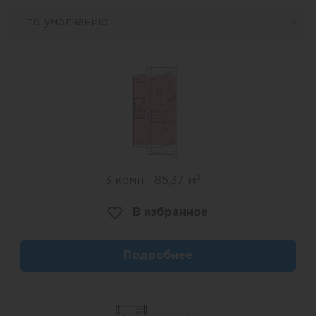
по умолчанию
2,5 км до площади Революции, 1,5 км до
Городского сада им. А.С Пушкина, 1,5 км до ж/д
вокзала.
2
3 комн
85,37 м
В избранное
Подробнее