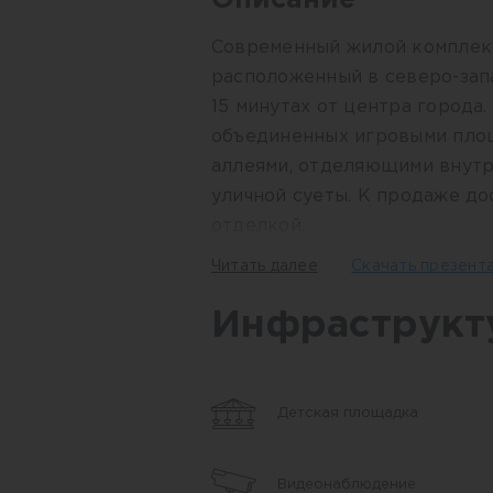
Описание
Современный жилой комплекс
расположенный в северо-запа
15 минутах от центра города.
объединенных игровыми пло
аллеями, отделяющими внутр
уличной суеты. К продаже до
отделкой.
Читать далее
Скачать презен
Двор-парк с зонами отдыха, 
прогулочной аллей. Для зан
Инфраструкт
зоны Воркаута с различными
позволяют провести полноце
открытом воздухе.
Детская площадка
В «НИКС Сити» для прогулок
Видеонаблюдение