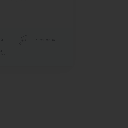
ый
Черновая
й
щик