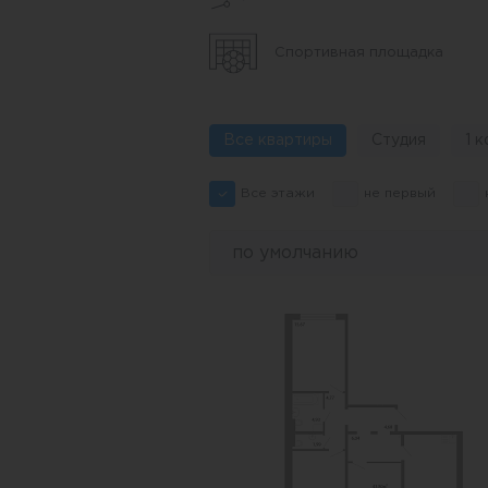
собственная пешеходная алле
можно будет пройтись или с
Спортивная площадка
набережной.
В вестибюле первого этажа 
Все квартиры
Студия
1 к
отдыха и ожидания гостей, к
подъезде есть просторные п
Все этажи
не первый
для жителей, включающие в 
велосипедов и специальную 
по умолчанию
инвентаря. Так же в домах п
навигация для слабовидящих
В ЖК есть теплые лоджии - 
контуре квартиры, которые 
перегородкой. На лоджии так
комнате и установлен радиа
можно демонтировать и расш