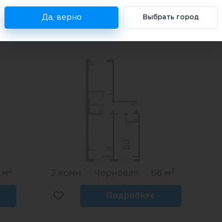
Подробнее
Да, верно
Выбрать город
2
2
 м
2 комн
Черновая
68 м
Подробнее