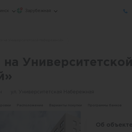
инск
Зарубежная
ти на Университетской Набережной»
 на Университетско
й»
н
ул. Университетская Набережная
ировки
Расположение
Варианты покупки
Программы банков
Об объект