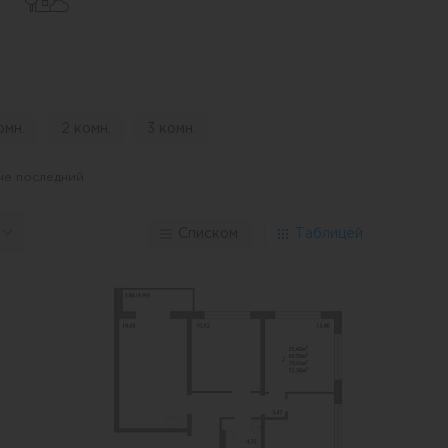
я с зонами отдыха, по которой
овершить пробежку до
будут организованы зоны
омн.
2 комн.
3 комн.
урьера или такси. В каждом
омещения с доступом только
не последний
себя помещение для колясок,
зону для мытья спортивного
Списком
Таблицей
редусмотрена специальная
 граждан.
небольшие помещения в тёплом
отделены от основной комнаты
ая же температура как в
тор отопления. Перегородку
ирить пространство