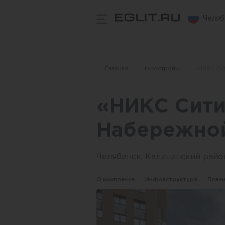
Челяб
Главная
Новостройки
«НИКС Си
«НИКС Сити
Набережно
Челябинск, Калининский райо
О комплексе
Инфраструктура
План