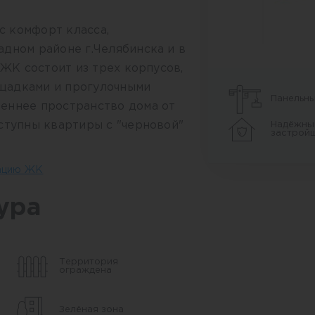
 комфорт класса,
дном районе г.Челябинска и в
 ЖК состоит из трех корпусов,
щадками и прогулочными
Панельн
еннее пространство дома от
ступны квартиры с "черновой"
Надёжны
застрой
тацию ЖК
зелёными скверами,
ятий спортом предусмотрены
ура
 тренажерами, которые
нную круговую тренировку на
Территория
ограждена
 будет организована
Зелёная зона