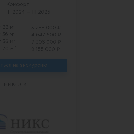
Комфорт
III 2024 — III 2025
2
т 22 м
3 288 000 ₽
2
т 36 м
4 647 500 ₽
2
т 56 м
7 306 000 ₽
2
т 70 м
9 155 000 ₽
аться на экскурсию
НИКС СК