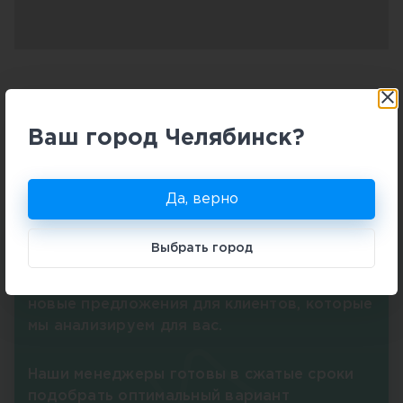
Комфортные условия
приобретения квартиры
Ваш город Челябинск?
Акции
Ипотека
Рассрочка
Обмен
Да, верно
В Российской Федерации более 200
Выбрать город
крупных банков и несколько тысяч
застройщиков. Регулярно появляются
новые предложения для клиентов, которые
мы анализируем для вас.
Наши менеджеры готовы в сжатые сроки
подобрать оптимальный вариант