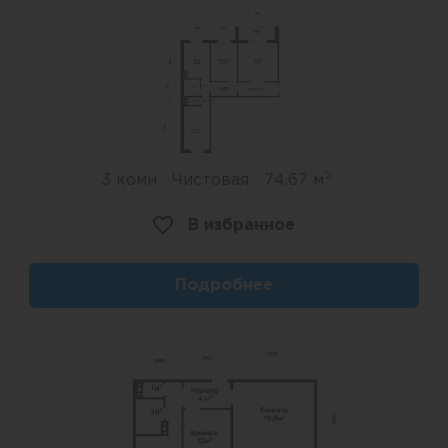
Вне зависимости от выбранной отделки, в
квартирах будет установлена входная дверь
премиум-класса, окна повышенной
комфортности (толщина профиля 72 мм),
выполнено остекление лоджий, повышенная
звукоизоляция и теплоизоляция, улучшенные
2
радиаторы отопления.
3 комн
Чистовая
74,67 м
В избранное
Для комфорта жителей ЖК
"Электростальский" в доме предусмотрены
Подробнее
два современных скоростных лифта,
колясочная на первом этаже для парковки
колясок и велосипедов, остекленный холл,
пандус, дизайнерская отделка холлов,
установлены умные видеодомофоны.